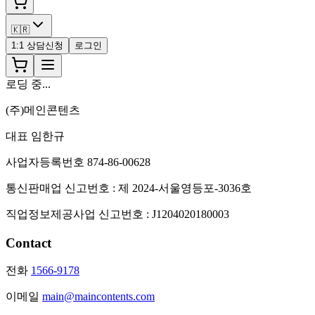
🇰🇷
1:1 상담신청
로그인
로딩 중...
(주)메인콘텐츠
대표 임한규
사업자등록번호 874-86-00628
통신판매업 신고번호 : 제 2024-서울영등포-3036호
직업정보제공사업 신고번호 : J1204020180003
Contact
전화
1566-9178
이메일
main@maincontents.com